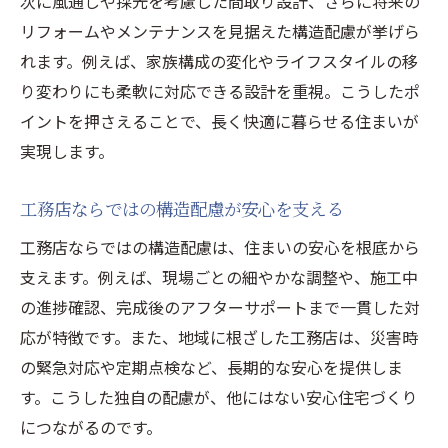
次に風通しや採光を考慮した間取り設計、さらに将来の
実例から学ぶ工務店の安心設計ポイント
リフォームやメンテナンスを見据えた構造配慮が挙げら
工務店が手がけた構造設計の成功事例とは
れます。例えば、家族構成の変化やライフスタイルの移
ベテラン工務店の現場対応力とその工夫
り変わりにも柔軟に対応できる設計を重視。こうしたポ
工務店の構造設計力が分かる実践例に注目
イントを押さえることで、長く快適に暮らせる住まいが
理想の住まいを工務店と実現するために
実現します。
工務店と理想の住まいを形にする流れ解説
工務店ならではの構造配慮が安心を支える
満足度を高める工務店との家づくり進行法
工務店ならではの構造配慮は、住まいの安心を根底から
工務店と進める構造設計の打ち合わせ術
支えます。例えば、現場ごとの細やかな調整や、施工中
工務店選びで失敗しないポイントを伝授
の進捗確認、完成後のアフターサポートまで一貫した対
長く快適に住むための工務店の提案活用法
応が特徴です。また、地域に根ざした工務店は、災害時
理想の家づくりに工務店が果たす役割とは
の緊急対応や定期点検など、長期的な安心を提供しま
す。こうした独自の配慮が、他にはない安心住宅づくり
につながるのです。