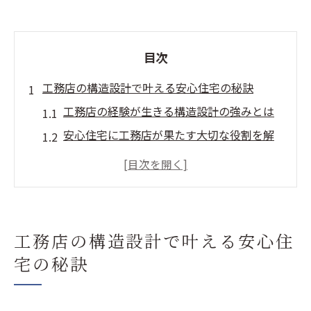
目次
工務店の構造設計で叶える安心住宅の秘訣
工務店の経験が生きる構造設計の強みとは
安心住宅に工務店が果たす大切な役割を解
説
工務店選びが構造設計の質を左右する理由
構造設計の工務店が重視する安全性の基準
実績豊富な工務店が提案する設計ポイント
工務店の構造設計で叶える安心住
工務店ならではの構造配慮が安心を支える
宅の秘訣
地域に根差す工務店が選ばれる理由とは
地域密着工務店の構造設計対応力に注目