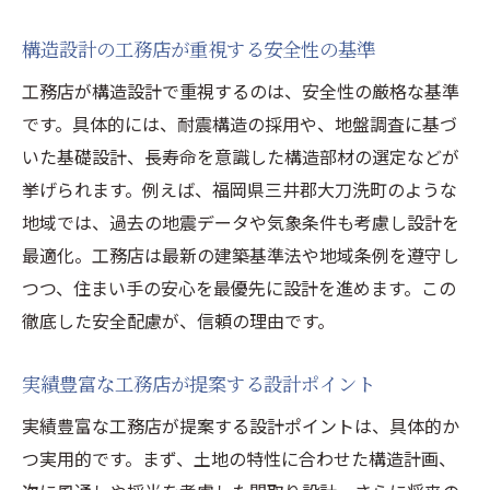
ト
構造設計の工務店が重視する安全性の基準
工務店ならではの構造設計事例を紹介
工務店が構造設計で重視するのは、安全性の厳格な基準
細やかな工務店対応が安心住宅を実現する
です。具体的には、耐震構造の採用や、地盤調査に基づ
住まい作りで大切な構造設計の考え方
いた基礎設計、長寿命を意識した構造部材の選定などが
工務店が語る構造設計の基本的な考え方
挙げられます。例えば、福岡県三井郡大刀洗町のような
安心住宅のための工務店の設計哲学とは
地域では、過去の地震データや気象条件も考慮し設計を
工務店が重視する構造設計のポイント解説
最適化。工務店は最新の建築基準法や地域条例を遵守し
長持ちする家づくりに工務店が意識する点
つつ、住まい手の安心を最優先に設計を進めます。この
工務店流の構造設計で実現する快適空間
徹底した安全配慮が、信頼の理由です。
構造設計に強い工務店の選び方を知る
実績豊富な工務店が提案する設計ポイント
工務店の経験が生きる構造設計の現場実例
実績豊富な工務店が提案する設計ポイントは、具体的か
工務店の経験が光る構造設計実例を紹介
つ実用的です。まず、土地の特性に合わせた構造計画、
現場で活きる工務店の構造設計ノウハウ