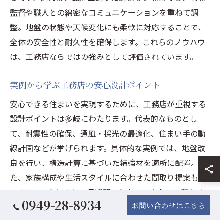
監督や職人との綿密なコミュニケーションを重ねて調
整。地盤の状態や天候変化にも柔軟に対応することで、
全体の安全性と耐久性を確保します。これらのノウハウ
は、工務店ならではの強みとして評価されています。
実例から学ぶ工務店の安心設計ポイント
安心できる住まいを実現するために、工務店が重視する
設計ポイントは多岐にわたります。代表的なものとし
て、耐震性の確保、通風・採光の最適化、住まい手の動
線計画などが挙げられます。具体的な実例では、地盤改
良を行い、構造計算に基づいた補強材を適所に配置。ま
た、家族構成や生活スタイルに合わせた間取り提案も行
います。これにより、長期間にわたって安心して暮らせ
0949-28-8934
お問い合わせはこちら
る住宅設計が実現できるのです。