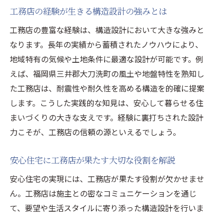
工務店が地域で信頼される理由を徹底解説
工務店の経験が生きる構造設計の強みとは
身近な工務店が実現する安心のサポート体
工務店の豊富な経験は、構造設計において大きな強みと
制
なります。長年の実績から蓄積されたノウハウにより、
構造設計も地元工務店が強い理由を紹介
地域特有の気候や土地条件に最適な設計が可能です。例
地域の工務店が家づくりで重視する視点
えば、福岡県三井郡大刀洗町の風土や地盤特性を熟知し
地元工務店が選ばれる構造設計の魅力とは
た工務店は、耐震性や耐久性を高める構造を的確に提案
します。こうした実践的な知見は、安心して暮らせる住
構造設計を重視した家づくりのポイント解説
まいづくりの大きな支えです。経験に裏打ちされた設計
工務店による構造設計の重要ポイントとは
力こそが、工務店の信頼の源といえるでしょう。
家づくりで工務店が重視する構造設計の視
点
安心住宅に工務店が果たす大切な役割を解説
構造設計の基礎と工務店選びのコツを伝授
安心住宅の実現には、工務店が果たす役割が欠かせませ
工務店が実践する耐震性重視の設計術とは
ん。工務店は施主との密なコミュニケーションを通じ
構造設計の工務店ならではの提案内容解説
て、要望や生活スタイルに寄り添った構造設計を行いま