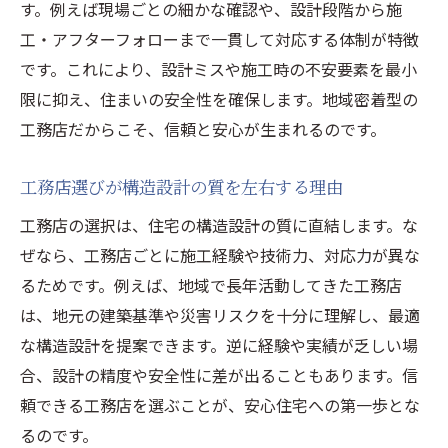
失敗しない家づくりは工務店の設計力次第
す。例えば現場ごとの細かな確認や、設計段階から施
安心を求めるなら工務店の設計力が鍵になる
工・アフターフォローまで一貫して対応する体制が特徴
工務店の設計力が安心住宅を実現する理由
です。これにより、設計ミスや施工時の不安要素を最小
限に抑え、住まいの安全性を確保します。地域密着型の
設計力に優れた工務店の特徴と選び方とは
工務店だからこそ、信頼と安心が生まれるのです。
安心感をもたらす工務店の設計サポート力
工務店ならではの柔軟な構造設計に注目
工務店選びが構造設計の質を左右する理由
工務店の設計力が施工の質を左右する要素
工務店の選択は、住宅の構造設計の質に直結します。な
安心して暮らせる家は工務店の設計力から
ぜなら、工務店ごとに施工経験や技術力、対応力が異な
工務店ならではの細やかな構造対応に注目
るためです。例えば、地域で長年活動してきた工務店
工務店のきめ細やかな構造配慮が安心を生
は、地元の建築基準や災害リスクを十分に理解し、最適
む
な構造設計を提案できます。逆に経験や実績が乏しい場
丁寧な工務店の対応が構造設計で光る理由
合、設計の精度や安全性に差が出ることもあります。信
細やかな工務店の提案が家づくりを支える
頼できる工務店を選ぶことが、安心住宅への第一歩とな
るのです。
工務店の柔軟な構造対応が選ばれるポイン