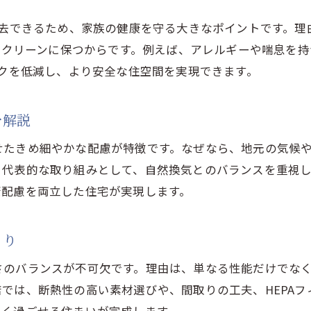
工務店の提案力で実現する理想の毎日
除去できるため、家族の健康を守る大きなポイントです。理
HEPAフィルター住宅で得られる安心と快適
気をクリーンに保つからです。例えば、アレルギーや喘息を
家族の健康を守る工務店の家づくり体験談
スクを低減し、より安全な住空間を実現できます。
HEPAフィルター採用の住宅で実感する暮らし
工務店がサポートする理想の住環境実現例
を解説
HEPAフィルター住宅で見つける新しい価値観
せたきめ細やかな配慮が特徴です。なぜなら、地元の気候
。代表的な取り組みとして、自然換気とのバランスを重視
康配慮を両立した住宅が実現します。
くり
さのバランスが不可欠です。理由は、単なる性能だけでな
では、断熱性の高い素材選びや、間取りの工夫、HEPA