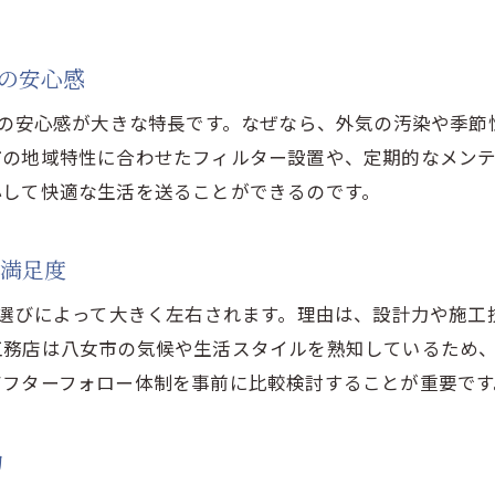
工務店の実績で安心感を得るポイント
宅の安心感
信頼できる工務店が健康住宅を実現する理由
工務店選びが家族の健康を守る第一歩
らの安心感が大きな特長です。なぜなら、外気の汚染や季
注目のHEPAフィルター住宅の選び方とは
市の地域特性に合わせたフィルター設置や、定期的なメン
心して快適な生活を送ることができるのです。
工務店選びで失敗しないHEPA住宅のポイント
HEPAフィルター住宅の選定基準を工務店が伝授
の満足度
工務店と一緒に考える理想の空気環境づくり
満足度を高める工務店の選び方ガイド
店選びによって大きく左右されます。理由は、設計力や施
HEPAフィルター住宅で重視すべき工務店の対応力
工務店は八女市の気候や生活スタイルを熟知しているため
アフターフォロー体制を事前に比較検討することが重要です
家づくり相談は工務店でHEPA住宅の魅力を体感
工務店の技術が支える換気性能アップ術
力
工務店が提案する最新換気技術の活用法