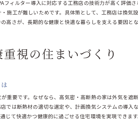
HEPAフィルターと工務店の連携で高性能換気を実
PAフィルター導入に対応する工務店の技術力が高く評価
計・施工が難しいためです。具体策として、工務店は換気
快適な室内を守る工務店の換気ノウハウ
力の高さが、長期的な健康と快適な暮らしを支える要因とな
工務店ならではの換気設計で健康を守る
HEPAフィルター搭載住宅の換気チェックポイント
工務店の技術力が差を生む換気性能の秘密
康重視の住まいづくり
失敗しないための工務店選び実践ポイント
失敗しない工務店選びのチェックリスト
HEPAフィルター住宅で重視すべき工務店の特徴
とは
工務店選びで見落としがちなポイントとは
立が重要です。なぜなら、高気密・高断熱の家は外気を遮
事例から学ぶ工務店選びの成功法則
務店では断熱材の適切な選定や、計画換気システムの導入
工務店の対応力が家づくりの満足度を左右
を通じて快適かつ健康的に過ごせる住宅環境を実現できます
HEPAフィルター住宅に強い工務店の見極め術
HEPAフィルター住宅で叶う理想の暮らし