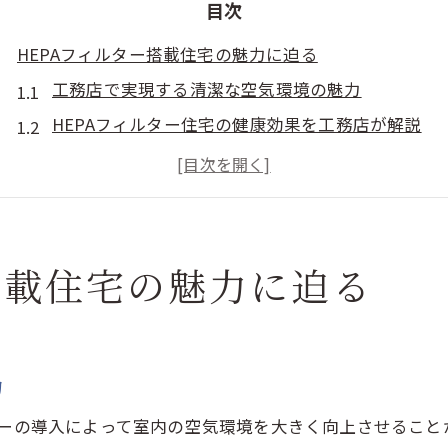
目次
HEPAフィルター搭載住宅の魅力に迫る
工務店で実現する清潔な空気環境の魅力
HEPAフィルター住宅の健康効果を工務店が解説
工務店が提案する快適な住まいの新基準とは
HEPAフィルター導入で叶う工務店住宅の安心感
工務店選びで差がつくHEPA搭載住宅の満足度
健康志向の方に選ばれる工務店の技術力
搭載住宅の魅力に迫る
工務店が叶える健康重視の住まいづくり
工務店で実現する健康住宅のポイントとは
HEPAフィルター採用で家族を守る理由
力
工務店ならではの健康配慮設計の特徴を解説
ターの導入によって室内の空気環境を大きく向上させること
快適さと安心を両立する工務店の家づくり