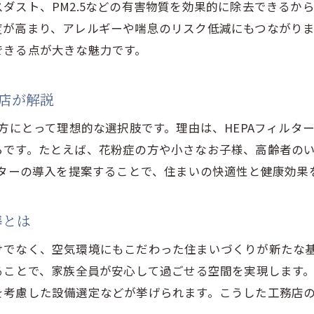
ダスト、PM2.5などの有害物質を効果的に除去できるから
工務店が提案する健康志向の住環境作り
度が高まり、アレルギーや喘息のリスク低減にもつながり
HEPAフィルター住宅で叶う理想の健康生活
できる点が大きな魅力です。
HEPAフィルター採用なら快適な空気環境も実現
工務店の技術で空気環境を快適に保つ秘訣
務店が解説
HEPAフィルター住宅がもたらす清潔な毎日
の方にとって理想的な選択肢です。理由は、HEPAフィル
工務店ならではの高性能換気の仕組みとは
らです。たとえば、花粉症の方や小さなお子様、高齢者の
花粉やハウスダスト対策も工務店に相談
ルターの導入を提案することで、住まいの快適性と健康効果
HEPAフィルター採用で室内空気が変わる理由
快適な空気環境を支える工務店のこだわり
準とは
健康な暮らしを望むなら工務店選びがカギ
でなく、空気環境にもこだわった住まいづくりが新たな基
工務店選びで左右される健康的な住まい
ることで、家族全員が安心して過ごせる空間を実現します
HEPAフィルター住宅を選ぶ時の工務店の見極め方
を考慮した設備選定などが挙げられます。こうした工務店
健康重視派におすすめの工務店選びの基準