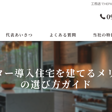
工務店でHE
0
代表あいさつ
よくある質問
当社の特
注文住宅
リノベーショ
ルター導入住宅を建てるメ
改修工事
の選び方ガイド
新築
テナント改装