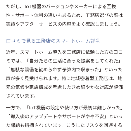
ただし、IoT機器のバージョンやメーカーによる互換
工務店が手掛けたスマートホーム最新事例
性・サポート体制の違いもあるため、工務店選びの際は
IoT住宅の施工実績で見る工務店の強み
実績やアフターサービスの内容をよく確認しましょう。
工務店によるスマートホーム化の成功ポイ
ント
口コミで見る工務店のスマートホーム評判
評判の高い工務店が生むIoT住宅の特徴
近年、スマートホーム導入を工務店に依頼した方の口コ
工務店の提案で変わるスマートホームの快
ミでは、「自分たちの生活に合った提案をしてくれた」
適性
「無駄な設備を勧められず予算内で収まった」といった
安心して進めるスマートホーム費用の全体像
声が多く見受けられます。特に地域密着型工務店は、地
工務店でスマートホーム化する費用内訳解
元の気候や家族構成を考慮したきめ細やかな対応が評価
説
されています。
スマートホーム導入時の工務店費用比較ポ
一方で、「IoT機器の設定や使い方が最初は難しかった」
イント
「導入後のアップデートやサポートがやや不安」といっ
工務店提案のIoT住宅費用とメンテナンスの
た課題も指摘されています。こうしたリスクを回避する
考え方