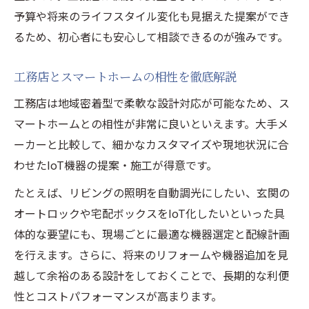
法
予算や将来のライフスタイル変化も見据えた提案ができ
スマート家電導入の落とし穴と工務店の対
るため、初心者にも安心して相談できるのが強みです。
応
工務店とスマートホームの相性を徹底解説
失敗を回避する工務店選びの実践知識
工務店選びで避けたいスマートホームの失
工務店は地域密着型で柔軟な設計対応が可能なため、ス
敗例
マートホームとの相性が非常に良いといえます。大手メ
ーカーと比較して、細かなカスタマイズや現地状況に合
スマートホーム施工で工務店を見極める方
わせたIoT機器の提案・施工が得意です。
法
工務店の評判チェックで分かる安心ポイン
たとえば、リビングの照明を自動調光にしたい、玄関の
ト
オートロックや宅配ボックスをIoT化したいといった具
実績豊富な工務店を選ぶ判断材料の集め方
体的な要望にも、現場ごとに最適な機器選定と配線計画
を行えます。さらに、将来のリフォームや機器追加を見
口コミから学ぶ工務店スマートホーム成功
越して余裕のある設計をしておくことで、長期的な利便
事例
性とコストパフォーマンスが高まります。
工務店が提案するIoT住宅の最新事例紹介