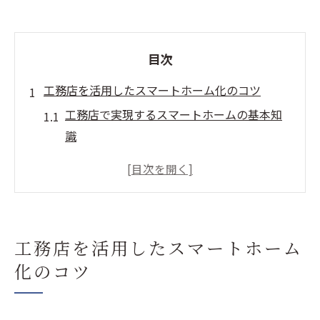
目次
工務店を活用したスマートホーム化のコツ
工務店で実現するスマートホームの基本知
識
工務店とスマートホームの相性を徹底解説
口コミで見る工務店のスマートホーム評判
工務店が提案するIoT住宅の選び方ポイント
スマートホーム化で工務店を選ぶ際の注意
工務店を活用したスマートホーム
点
化のコツ
理想の住宅づくりと工務店の選び方
工務店の提案力で理想のスマートホーム実