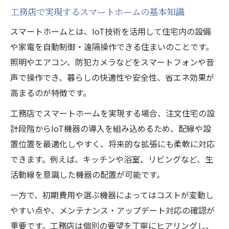
現
工務店で実現するスマートホームの基本知識
工務店選びで重視したい施工品質と評判
スマートホームとは、IoT技術を活用して住宅内の設備
スマートホーム化に強い工務店の見分け方
や家電を自動制御・遠隔操作できる住まいのことです。
工務店の施工事例から学ぶ理想の住宅設計
照明やエアコン、防犯カメラなどをスマートフォンや音
スマートホーム導入で失敗しない工務店選
声で操作でき、暮らしの快適性や安全性、省エネ効果が
定術
高まるのが特徴です。
スマートホーム導入で後悔しない判断軸
工務店でスマートホームを実現する場合、注文住宅の設
工務店選びで重要なスマートホーム判断基
計段階からIoT機器の導入を組み込めるため、配線や設
準
置位置を最適化しやすく、将来的な拡張にも柔軟に対応
スマートホームの評判と工務店の提案力比
できます。例えば、キッチンや浴室、リビングなど、生
較
活動線を意識した機器の配置が可能です。
IoT住宅導入時に工務店へ確認すべきポイン
一方で、初期費用や選ぶ機器によってはコストが変動し
ト
やすい点や、メンテナンス・アップデート対応の確認が
工務店で失敗しないスマートホームの判断
重要です。工務店は個別の要望を丁寧にヒアリングし、